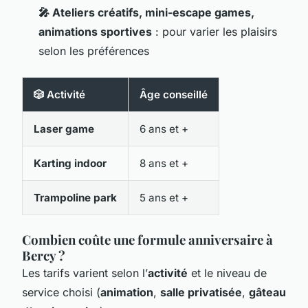
🎤 Ateliers créatifs, mini-escape games,
animations sportives
: pour varier les plaisirs
selon les préférences
🎲 Activité
Âge conseillé
Laser game
6 ans et +
Karting indoor
8 ans et +
Trampoline park
5 ans et +
Combien coûte une formule anniversaire à
Bercy ?
Les tarifs varient selon l’
activité
et le niveau de
service choisi (
animation
,
salle privatisée
,
gâteau