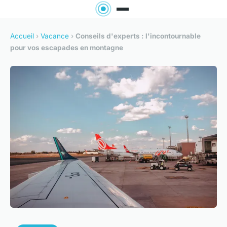
Accueil
›
Vacance
›
Conseils d'experts : l'incontournable
pour vos escapades en montagne